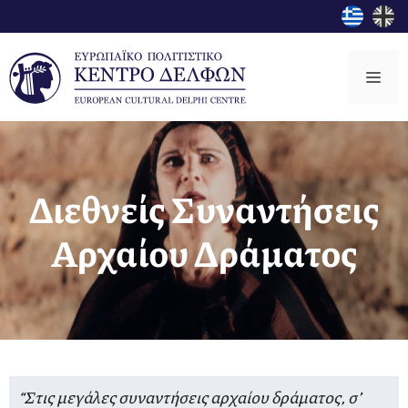
Μετάβαση
σε
περιεχόμενο
Μεν
Διεθνείς Συναντήσεις
Αρχαίου Δράματος
“Στις μεγάλες συναντήσεις αρχαίου δράματος, σ’