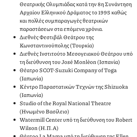
Θεατρικής Ολυμπιάδας κατά την 8η Συνάντηση
Αρχαίου Ελληνικού Δράματος το 1995 καθώς
και πολλές συμπαραγωγές θεατρικών
παραστάσεων στα επόμενα χρόνια.
Διεθνές Φεστιβάλ Θεάτρου της
Κωνσταντινούπολης (Τουρκία)
Διεθνές Ινστιτούτο Μεσογειακού Θεάτρου υπό
τη διεύθυνση του José Monlèon (Ισπανία)
Θέατρο SCOT-Suzuki Company of Toga
(Ιαπωνία)
Κέντρο Παραστατικών Τεχνών της Shizuoka
(Ιαπωνία)
Studio of the Royal National Theatre
(Ηνωμένο Βασίλειο)
Watermill Center υπό τη διεύθυνση του Robert
Wilson (Η.Π.Α)
Θέατρο La Mama υπό τη διεύθυνση της Ellen