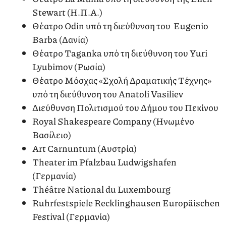
Stewart (H.Π.A.)
Θέατρο Odin υπό τη διεύθυνση του Eugenio
Barba (Δανία)
Θέατρο Taganka υπό τη διεύθυνση του Yuri
Lyubimov (Ρωσία)
Θέατρο Μόσχας «Σχολή Δραματικής Τέχνης»
υπό τη διεύθυνση του Anatoli Vasiliev
Διεύθυνση Πολιτισμού του Δήμου του Πεκίνου
Royal Shakespeare Company (Ηνωμένο
Βασίλειο)
Art Carnuntum (Αυστρία)
Theater im Pfalzbau Ludwigshafen
(Γερμανία)
Théâtre National du Luxembourg
Ruhrfestspiele Recklinghausen Europäischen
Festival (Γερμανία)