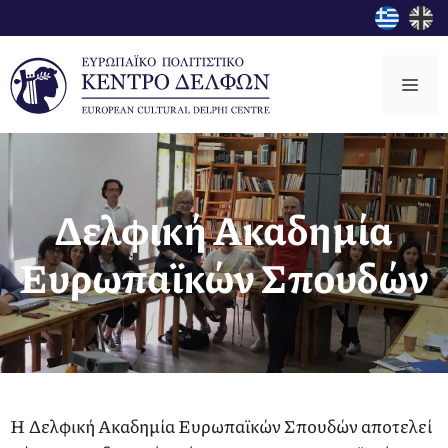
Μετάβαση
σε
περιεχόμενο
Μεν
Δελφική Ακαδημία
Ευρωπαϊκών Σπουδών
Η Δελφική Ακαδημία Ευρωπαϊκών Σπουδών αποτελεί