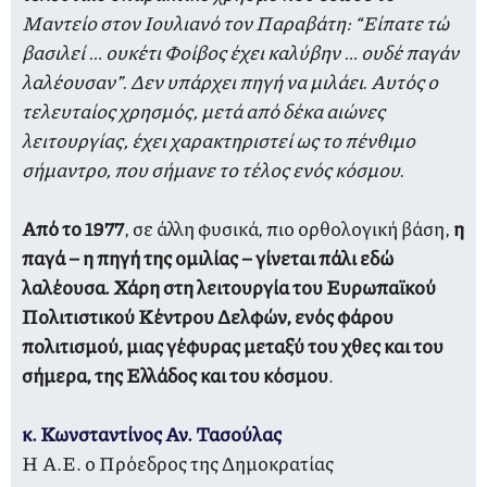
Μαντείο στον Ιουλιανό τον Παραβάτη: “Είπατε τώ
βασιλεί … ουκέτι Φοίβος έχει καλύβην … ουδέ παγάν
λαλέουσαν”. Δεν υπάρχει πηγή να μιλάει. Αυτός ο
τελευταίος χρησμός, μετά από δέκα αιώνες
λειτουργίας, έχει χαρακτηριστεί ως το πένθιμο
σήμαντρο, που σήμανε το τέλος ενός κόσμου.
Από το 1977
, σε άλλη φυσικά, πιο ορθολογική βάση,
η
παγά – η πηγή της ομιλίας – γίνεται πάλι εδώ
λαλέουσα. Χάρη στη λειτουργία του Ευρωπαϊκού
Πολιτιστικού Κέντρου Δελφών, ενός φάρου
πολιτισμού, μιας γέφυρας μεταξύ του χθες και του
σήμερα, της Ελλάδος και του κόσμου
.
κ. Κωνσταντίνος Αν. Τασούλας
Η Α.Ε. ο Πρόεδρος της Δημοκρατίας