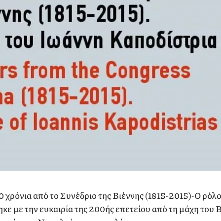
 χρόνια από το Συνέδριο της Βιέννης (1815-2015)-Ο ρόλ
ε με την ευκαιρία της 200ής επετείου από τη μάχη του Β