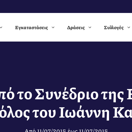
Εγκαταστάσεις
Δράσεις
Συλλογές
ό το Συνέδριο της 
ρόλος του Ιωάννη Κ
Από
11/07/2015
έως
11/07/2015