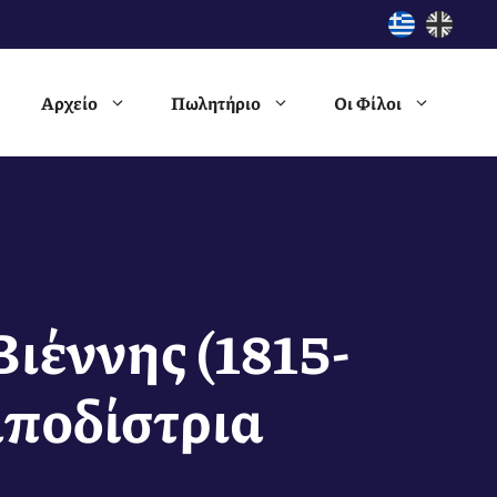
Αρχείο
Πωλητήριο
Οι Φίλοι
Βιέννης (1815-
αποδίστρια