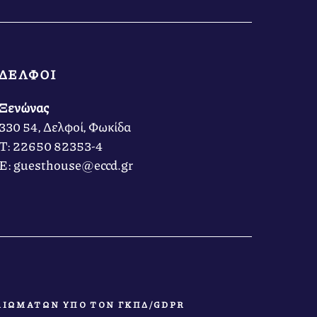
ΔΕΛΦΟΙ
Ξενώνας
330 54, Δελφοί, Φωκίδα
Τ: 22650 82353-4
Ε: guesthouse@eccd.gr
ΑΙΩΜΑΤΩΝ ΥΠΟ ΤΟΝ ΓΚΠΔ/GDPR