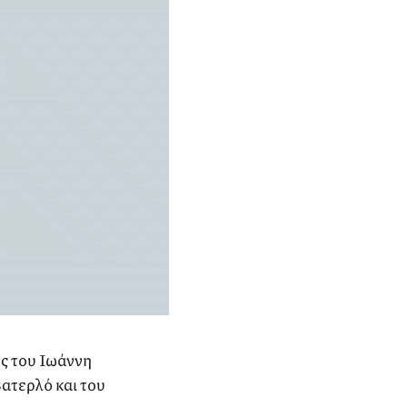
ος του Ιωάννη
ατερλό και του