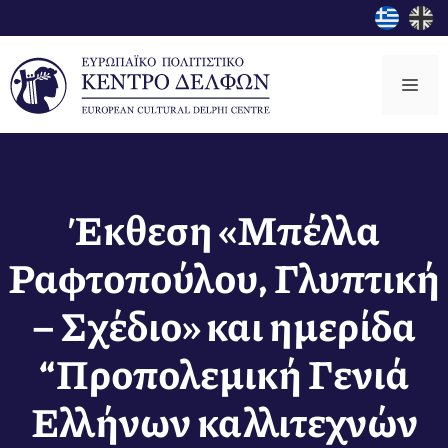
Μετάβαση
σε
περιεχόμενο
Μεν
Έκθεση «Μπέλλα
Ραφτοπούλου, Γλυπτική
– Σχέδιο» και ημερίδα
“Προπολεμική Γενιά
Ελλήνων καλλιτεχνών