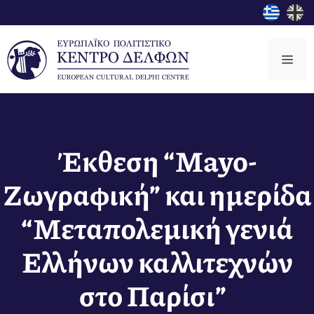
Μετάβαση
σε
περιεχόμενο
Μεν
Έκθεση “Mayo-
Ζωγραφική” και ημερίδα
“Μεταπολεμική γενιά
Ελλήνων καλλιτεχνών
στο Παρίσι”