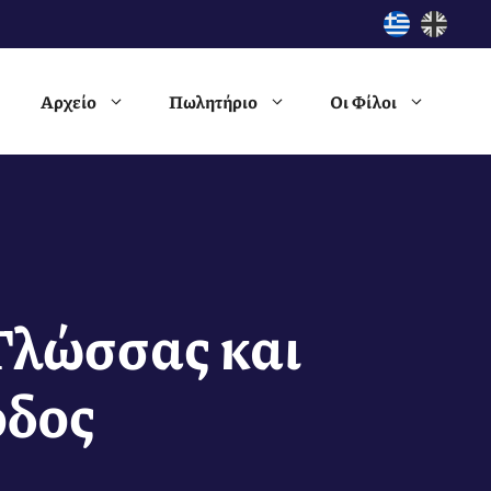
Αρχείο
Πωλητήριο
Οι Φίλοι
Γλώσσας και
οδος