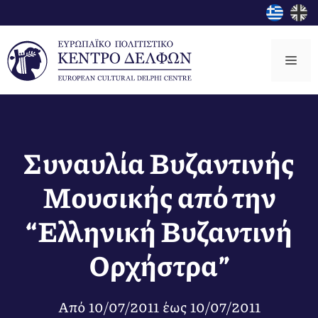
Μετάβαση
σε
περιεχόμενο
Μεν
Συναυλία Βυζαντινής
Μουσικής από την
“Ελληνική Βυζαντινή
Ορχήστρα”
Από
10/07/2011
έως
10/07/2011