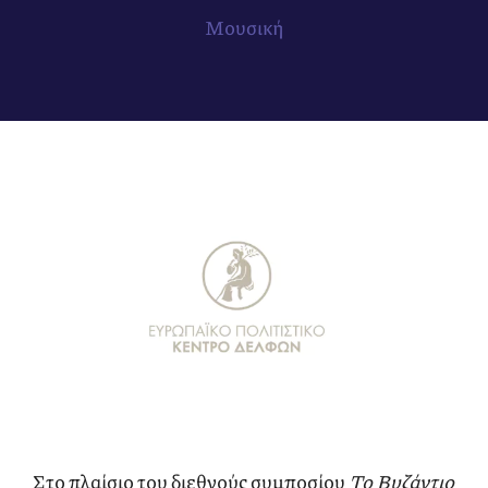
Μουσική
Στο πλαίσιο του διεθνούς συμποσίου
Το Βυζάντιο