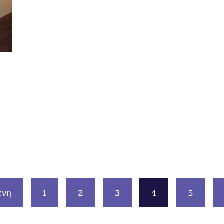
ενη
1
2
3
4
5