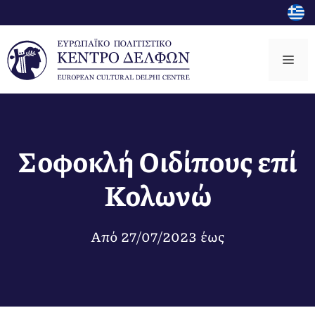
Μετάβαση
σε
περιεχόμενο
Μεν
Σοφοκλή Οιδίπους επί
Κολωνώ
Από
27/07/2023
έως