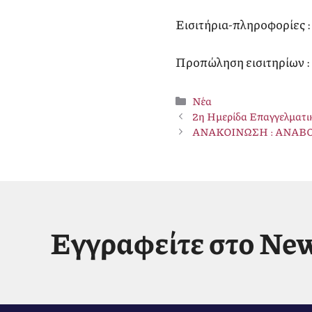
Εισιτήρια-πληροφορίες
Προπώληση εισιτηρίων :
Κατηγορίες
Νέα
2η Ημερίδα Επαγγελματι
ΑΝΑΚΟΙΝΩΣΗ : ΑΝΑ
Εγγραφείτε στο New