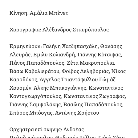
Κίνηση: Αμάλια Μπένετ
Χορογραφία: Αλέξανδρος Σταυρόπουλος
Ερμηνεύουν: Γαλήνη Χατζηπασχάλη, Θανάσης
Αλευράς, Εμιλυ Κολιανδρή, Γιάννης Κότσιφας,
Πάνος Παπαδόπουλος, Ζέτα Μακρυπούλια,
Βάσω Καβαλιεράτου, Φοίβος Δεληβοριάς, Νίκος
Καραθάνος, Άγγελος Τριαντάφυλλου Γιλμάζ
Χουσμέν, Άλκης Μπακογιάννης, Κωνσταντίνος
Κοντογεωργόπουλος, Κωνσταντίνος Ζωγράφος,
Γιάννης Σαμψαλάκης, Βασίλης Παπαδόπουλος,
Σπύρος Μπόσγας, Αντώνης Χρήστου
Ορχήστρα επί σκηνής: Ανδρέας
Πολυζωγόπουλος, Θοδωρής Ρέλλος, Γιόελ Σότο,