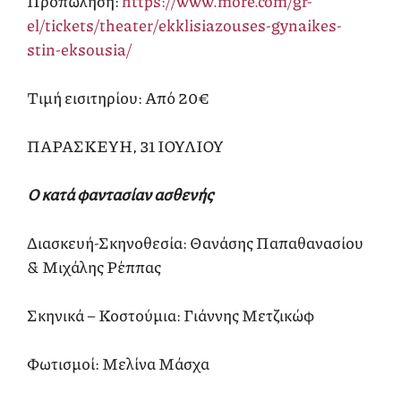
Προπώληση:
https://www.more.com/gr-
el/tickets/theater/ekklisiazouses-gynaikes-
stin-eksousia/
Τιμή εισιτηρίου: Από 20€
ΠΑΡΑΣΚΕΥΗ, 31 ΙΟΥΛΙΟΥ
Ο κατά φαντασίαν ασθενής
Διασκευή-Σκηνοθεσία: Θανάσης Παπαθανασίου
& Μιχάλης Ρέππας
Σκηνικά – Κοστούμια: Γιάννης Μετζικώφ
Φωτισμοί: Μελίνα Μάσχα