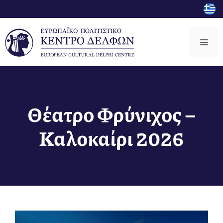
Μετάβαση
σε
περιεχόμενο
Μεν
Θέατρο Φρύνιχος –
Καλοκαίρι 2026