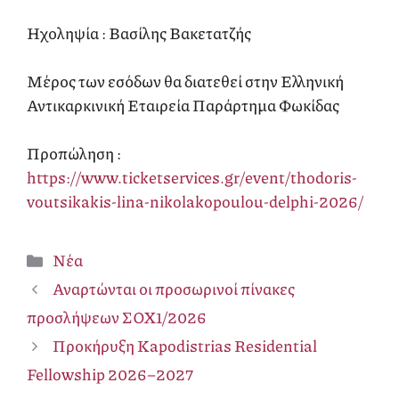
Ηχοληψία : Βασίλης Βακετατζής
Μέρος των εσόδων θα διατεθεί στην Ελληνική
Αντικαρκινική Εταιρεία Παράρτημα Φωκίδας
Προπώληση :
https://www.ticketservices.gr/event/thodoris-
voutsikakis-lina-nikolakopoulou-delphi-2026/
Κατηγορίες
Νέα
Αναρτώνται οι προσωρινοί πίνακες
προσλήψεων ΣΟΧ1/2026
Προκήρυξη Kapodistrias Residential
Fellowship 2026–2027