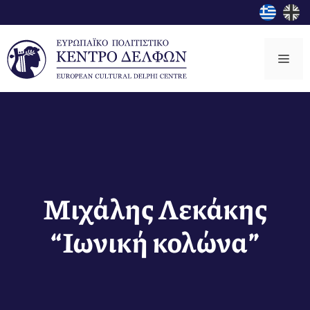
Μετάβαση
σε
περιεχόμενο
Μεν
Μιχάλης Λεκάκης
“Ιωνική κολώνα”