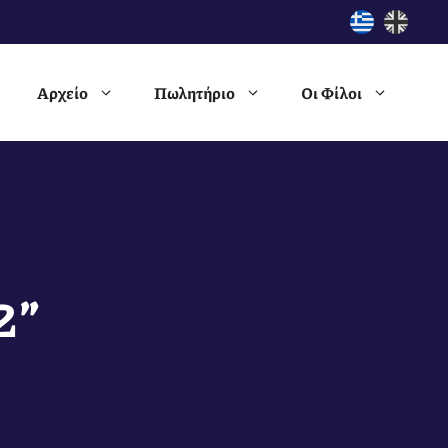
Αρχείο
Πωλητήριο
Οι Φίλοι
2”