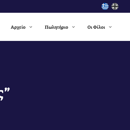
Αρχείο
Πωλητήριο
Οι Φίλοι
ς”