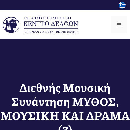
Μετάβαση
σε
περιεχόμενο
Μεν
Διεθνής Μουσική
Συνάντηση ΜΥΘΟΣ,
ΜΟΥΣΙΚΗ ΚΑΙ ΔΡΑΜΑ
(3)