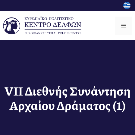
Μετάβαση
σε
περιεχόμενο
Μεν
VII Διεθνής Συνάντηση
Αρχαίου Δράματος (1)