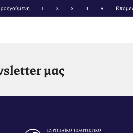
ροηγούμενη
1
2
3
4
5
Επόμε
sletter μας