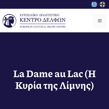
Μετάβαση
σε
περιεχόμενο
Μεν
La Dame au Lac (Η
Κυρία της Λίμνης)