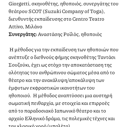
Giorgetti, σκηνοθέτης, ηθοποιός, συνεργάτης του
θεάτρου SCOT (Suzuki Company of Toga),
διευθυντής εκπαίδευσης στο Centro Teatro
Attivo, Μιλάνο
Συνεργάτης:
Αναστάσης Ροϊλός, ηθοποιός
Η μέθοδος για την εκπαίδευση των ηθοποιών που
ανέπτυξε ο διεθνούς φήμης σκηνοθέτης Ταντάσι
Σουζούκι, έχει ως στόχο την αποκατάσταση της
ολότητας του ανθρώπινου σώματος μέσα από το
θέατρο και την ανακάλυψη/αποκάλυψη των
έμφυτων εκφραστικών ικανοτήτων του
ηθοποιού. Η μέθοδος αναπτύσσει μια αυστηρή
σωματική πειθαρχία, με στοιχεία και επιρροές
από το παραδοσιακό Ιαπωνικό θέατρο και το
αρχαίο Ελληνικό δράμα, τις πολεμικές τέχνες και
τον κλασικό χορό (μπαλέτο).