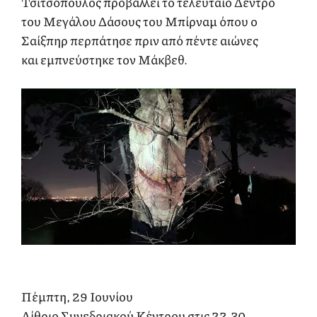
Τσιτσόπουλος προβάλλει το τελευταίο Δέντρο
του Μεγάλου Δάσους του Μπίρναμ όπου ο
Σαίξπηρ περπάτησε πριν από πέντε αιώνες
και εμπνεύστηκε τον Μάκβεθ.
Πέμπτη, 29 Ιουνίου
Αίθριο Συνεδριακού Κέντρου στις 22.30