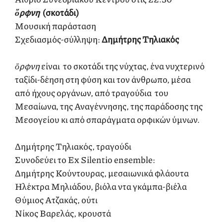
ὄρφνη
(σκοτάδι)
Μουσική παράσταση
Σχεδιασμός-σύλληψη:
Δημήτρης Τηλιακός
ὄρφνη
είναι το σκοτάδι της νύχτας, ένα νυχτερινό
ταξίδι-δέηση στη φύση και τον άνθρωπο, μέσα
από ήχους οργάνων, από τραγούδια του
Μεσαίωνα, της Αναγέννησης, της παράδοσης της
Μεσογείου κι από σπαράγματα ορφικών ύμνων.
Δημήτρης Τηλιακός, τραγούδι
Συνοδεύει το Ex Silentio ensemble:
Δημήτρης Κούντουρας, μεσαιωνικά φλάουτα
Ηλέκτρα Μηλιάδου, βιόλα ντα γκάμπα-βιέλα
Θύμιος Ατζακάς, ούτι
Νίκος Βαρελάς, κρουστά