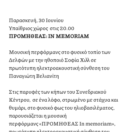
Παρασκευή, 30 Ιουνίου
Υπαίθριος χώρος στις 20.00
ΠΡΟΜΗΘΕΑΣ: IN MEMORIAM
Μουσική περφόρμανς στο φυσικό τοπίο των
Δελφών με την ηθοποιό Σοφία Χιλλ σε
πρωτότυπη ηλεκτροακουστική σύνθεση του
Παναγιώτη Βελιανίτη
Στις παρυφές των κήπων του Συνεδριακού
Κέντρου, σε ένα λόφο, στρωμένο με στάχυα και
θυμάρι, στο φυσικό φως του ηλιοβασιλέματος,
παρουσιάζεται η μουσική
περφόρμανς «ΠΡΟΜΗΘΕΑΣ In memoriam»,
πρωτότυπη ηλεκτροακουστική σύνθεση του