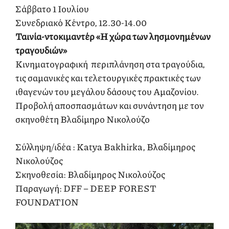
Σάββατο 1 Ιουλίου
Συνεδριακό Κέντρο, 12.30-14.00
Ταινία-ντοκιμαντέρ «Η χώρα των λησμονημένων
τραγουδιών»
Κινηματογραφική περιπλάνηση στα τραγούδια,
τις σαμανικές και τελετουργικές πρακτικές των
ιθαγενών του μεγάλου δάσους του Αμαζονίου.
Προβολή αποσπασμάτων και συνάντηση με τον
σκηνοθέτη Βλαδίμηρο Νικολούζο
Σύλληψη/ιδέα : Katya Bakhirka, Βλαδίμηρος
Νικολούζος
Σκηνοθεσία: Βλαδίμηρος Νικολούζος
Παραγωγή: DFF – DEEP FOREST
FOUNDATION