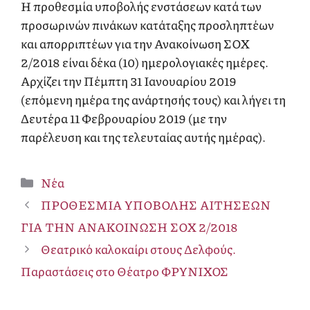
Η προθεσμία υποβολής ενστάσεων κατά των
προσωρινών πινάκων κατάταξης προσληπτέων
και απορριπτέων για την Ανακοίνωση ΣΟΧ
2/2018 είναι δέκα (10) ημερολογιακές ημέρες.
Αρχίζει την Πέμπτη 31 Ιανουαρίου 2019
(επόμενη ημέρα της ανάρτησής τους) και λήγει τη
Δευτέρα 11 Φεβρουαρίου 2019 (με την
παρέλευση και της τελευταίας αυτής ημέρας).
Κατηγορίες
Νέα
ΠΡΟΘΕΣΜΙΑ ΥΠΟΒΟΛΗΣ ΑΙΤΗΣΕΩΝ
ΓΙΑ ΤΗΝ ΑΝΑΚΟΙΝΩΣΗ ΣΟΧ 2/2018
Θεατρικό καλοκαίρι στους Δελφούς.
Παραστάσεις στο Θέατρο ΦΡΥΝΙΧΟΣ