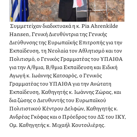
Συμμετείχαν διαδικτυακά η κ. Pia Ahrenkilde
Hansen, Γενική Διευθύντρια της Γενικής
Διεύθυνσης της Ευρωπαϊκής Επιτροπής για την
Εκπαίδευση, τη Νεολαία τον Αθλητισμό και τον
Πολιτισμό, ο Γενικός Γραμματέας του ΥΠΑΙΘΑ
για την Α/θμια, Β/θμια Εκπαίδευση και Ειδική
Αγωγή κ. Ιωάννης Κατσαρός, ο Γενικός
Γραμματέας του ΥΠΑΙΘΑ για την Ανώτατη
Εκπαίδευση, Καθηγητής κ. Ιωάννης Ζώρας, και
δια ζώσης ο Διευθυντής του Ευρωπαϊκού
Πολιτιστικού Κέντρου Δελφών, Καθηγητής κ.
Ανδρέας Γκόφας και ο Πρόεδρος του ΔΣ του ΙΚΥ,
Ομ. Καθηγητής κ. Μιχαήλ Κουτσιλιέρης.