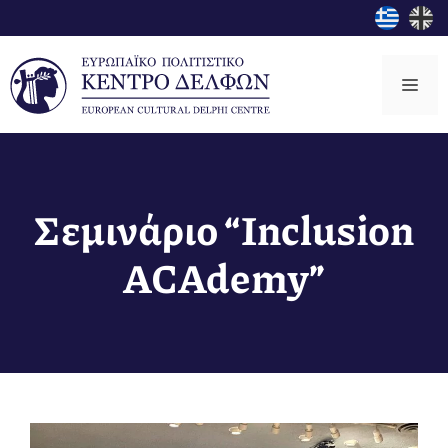
Μετάβαση
σε
περιεχόμενο
Μεν
Σεμινάριο “Inclusion
ACAdemy”