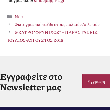
βιογραφικού:
smdept@n-t.gr
Κατηγορίες
Νέα
Φωτογραφικό ταξίδι στους παλιούς Δελφούς
ΘΕΑΤΡΟ “ΦΡΥΝΙΧΟΣ” – ΠΑΡΑΣΤΑΣΕΙΣ,
ΙΟΥΛΙΟΣ-ΑΥΓΟΥΣΤΟΣ 2016
Εγγραφείτε στο
Εγγραφή
Newsletter μας