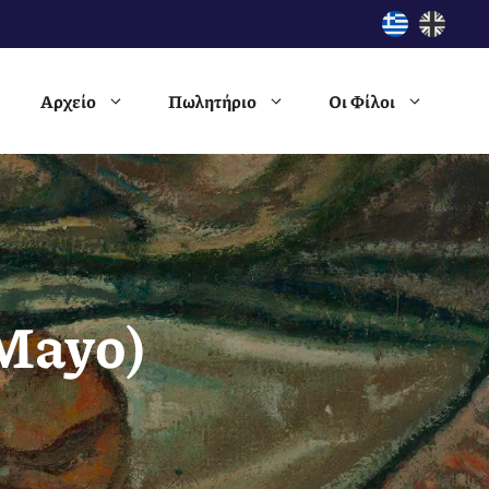
Αρχείο
Πωλητήριο
Οι Φίλοι
Mayo)