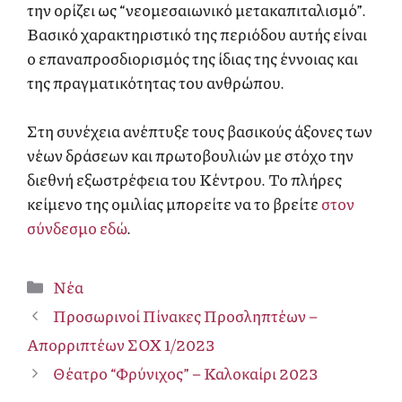
την ορίζει ως “νεομεσαιωνικό μετακαπιταλισμό”.
Βασικό χαρακτηριστικό της περιόδου αυτής είναι
ο επαναπροσδιορισμός της ίδιας της έννοιας και
της πραγματικότητας του ανθρώπου.
Στη συνέχεια ανέπτυξε τους βασικούς άξονες των
νέων δράσεων και πρωτοβουλιών με στόχο την
διεθνή εξωστρέφεια του Κέντρου. Το πλήρες
κείμενο της ομιλίας μπορείτε να το βρείτε
στον
σύνδεσμο εδώ
.
Κατηγορίες
Νέα
Προσωρινοί Πίνακες Προσληπτέων –
Απορριπτέων ΣΟΧ 1/2023
Θέατρο “Φρύνιχος” – Καλοκαίρι 2023