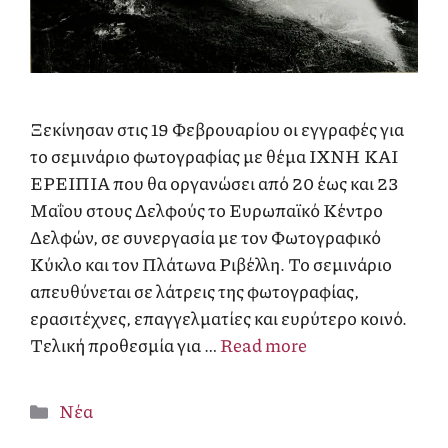
Ξεκίνησαν στις 19 Φεβρουαρίου οι εγγραφές για
το σεμινάριο φωτογραφίας με θέμα ΙΧΝΗ ΚΑΙ
ΕΡΕΙΠΙΑ που θα οργανώσει από 20 έως και 23
Μαΐου στους Δελφούς το Ευρωπαϊκό Κέντρο
Δελφών, σε συνεργασία με τον Φωτογραφικό
Κύκλο και τον Πλάτωνα Ριβέλλη. Το σεμινάριο
απευθύνεται σε λάτρεις της φωτογραφίας,
ερασιτέχνες, επαγγελματίες και ευρύτερο κοινό.
Τελική προθεσμία για …
Read more
Κατηγορίες
Νέα