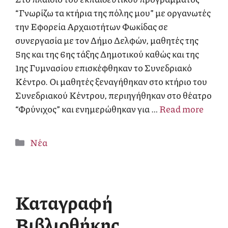
“Γνωρίζω τα κτήρια της πόλης μου” με οργανωτές
την Εφορεία Αρχαιοτήτων Φωκίδας σε
συνεργασία με τον Δήμο Δελφών, μαθητές της
5ης και της 6ης τάξης Δημοτικού καθώς και της
1ης Γυμνασίου επισκέφθηκαν το Συνεδριακό
Κέντρο. Οι μαθητές ξεναγήθηκαν στο κτήριο του
Συνεδριακού Κέντρου, περιηγήθηκαν στο θέατρο
“Φρύνιχος” και ενημερώθηκαν για …
Read more
Κατηγορίες
Νέα
Καταγραφή
Βιβλιοθήκης