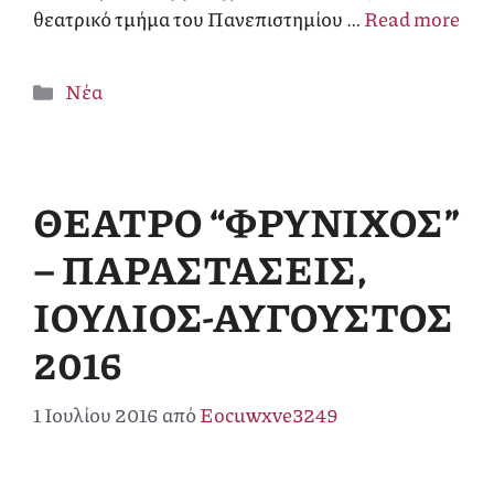
θεατρικό τμήμα του Πανεπιστημίου …
Read more
Κατηγορίες
Νέα
ΘΕΑΤΡΟ “ΦΡΥΝΙΧΟΣ”
– ΠΑΡΑΣΤΑΣΕΙΣ,
ΙΟΥΛΙΟΣ-ΑΥΓΟΥΣΤΟΣ
2016
1 Ιουλίου 2016
από
Eocuwxve3249