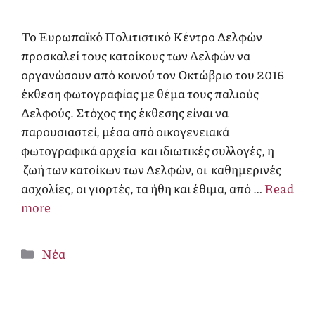
Το Ευρωπαϊκό Πολιτιστικό Κέντρο Δελφών
προσκαλεί τους κατοίκους των Δελφών να
οργανώσουν από κοινού τον Οκτώβριο του 2016
έκθεση φωτογραφίας με θέμα τους παλιούς
Δελφούς. Στόχος της έκθεσης είναι να
παρουσιαστεί, μέσα από οικογενειακά
φωτογραφικά αρχεία και ιδιωτικές συλλογές, η
ζωή των κατοίκων των Δελφών, οι καθημερινές
ασχολίες, οι γιορτές, τα ήθη και έθιμα, από …
Read
more
Κατηγορίες
Νέα