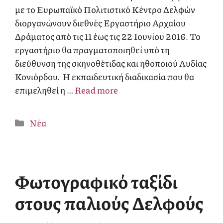
με το Ευρωπαϊκό Πολιτιστικό Κέντρο Δελφών
διοργανώνουν διεθνές Εργαστήριο Αρχαίου
Δράματος από τις 11 έως τις 22 Ιουνίου 2016. Το
εργαστήριο θα πραγματοποιηθεί υπό τη
διεύθυνση της σκηνοθέτιδας και ηθοποιού Λυδίας
Κονιόρδου. Η εκπαιδευτική διαδικασία που θα
επιμεληθεί η …
Read more
Κατηγορίες
Νέα
Φωτογραφικό ταξίδι
στους παλιούς Δελφούς