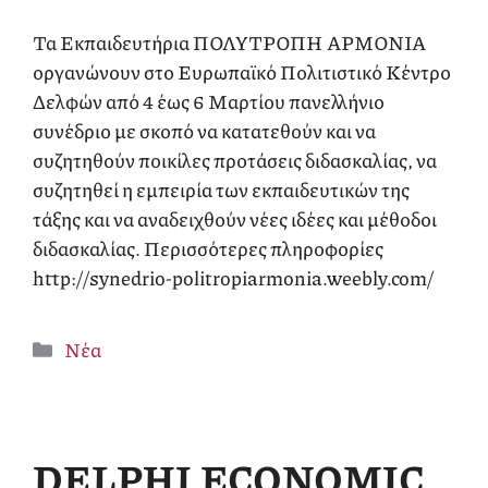
Τα Εκπαιδευτήρια ΠΟΛΥΤΡΟΠΗ ΑΡΜΟΝΙΑ
οργανώνουν στο Ευρωπαϊκό Πολιτιστικό Κέντρο
Δελφών από 4 έως 6 Μαρτίου πανελλήνιο
συνέδριο με σκοπό να κατατεθούν και να
συζητηθούν ποικίλες προτάσεις διδασκαλίας, να
συζητηθεί η εμπειρία των εκπαιδευτικών της
τάξης και να αναδειχθούν νέες ιδέες και μέθοδοι
διδασκαλίας. Περισσότερες πληροφορίες
http://synedrio-politropiarmonia.weebly.com/
Κατηγορίες
Νέα
DELPHI ECONOMIC