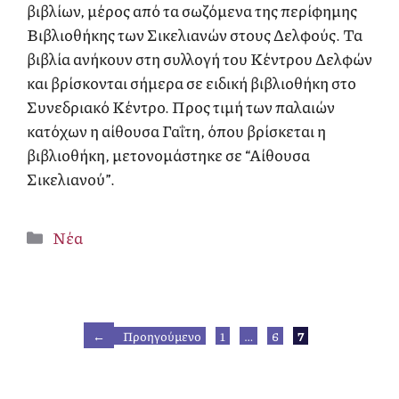
βιβλίων, μέρος από τα σωζόμενα της περίφημης
Βιβλιοθήκης των Σικελιανών στους Δελφούς. Τα
βιβλία ανήκουν στη συλλογή του Κέντρου Δελφών
και βρίσκονται σήμερα σε ειδική βιβλιοθήκη στο
Συνεδριακό Κέντρο. Προς τιμή των παλαιών
κατόχων η αίθουσα Γαΐτη, όπου βρίσκεται η
βιβλιοθήκη, μετονομάστηκε σε “Αίθουσα
Σικελιανού”.
Κατηγορίες
Νέα
Σελίδα
Σελίδα
Σελίδα
←
Προηγούμενο
1
…
6
7